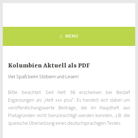
Zum
Inhalt
Deutsch-Kolumbianischer
springen
eine Brücke zwischen Deutschland und Kolumbien, seit 1981
Freundeskreis e.V.
MENÜ
Kolumbien Aktuell als PDF
Viel Spaß beim Stöbern und Lesen!
Bitte beachtet: Seit Heft 98 erscheinen bei Bedarf
Ergänzungen als „Heft xxx plus“. Es handelt sich dabei um
veröffentlichungswerte Beiträge, die im Hauptheft aus
Platzgründen nicht berücksichtigt werden konnten, z.B. die
spanische Übersetzung eines deutschsprachigen Textes.