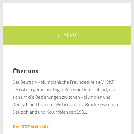
Zum
Inhalt
Deutsch-Kolumbianischer
springen
eine Brücke zwischen Deutschland und Kolumbien, seit 1981
Freundeskreis e.V.
MENÜ
Über uns
Der Deutsch-Kolumbianische Freundeskreis e.V. (DKF
e.V.) ist ein gemeinnütziger Verein in Deutschland, der
sich um die Beziehungen zwischen Kolumbien und
Deutschland bemüht. Wir bilden eine Brücke zwischen
Deutschland und Kolumbien seit 1981.
Der DKF steht für