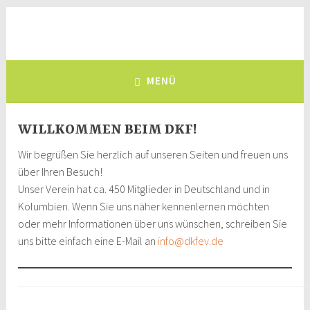
Zum
Inhalt
Deutsch-Kolumbianischer
springen
eine Brücke zwischen Deutschland und Kolumbien, seit 1981
Freundeskreis e.V.
MENÜ
WILLKOMMEN BEIM DKF!
Wir begrüßen Sie herzlich auf unseren Seiten und freuen uns
über Ihren Besuch!
Unser Verein hat ca. 450 Mitglieder in Deutschland und in
Kolumbien. Wenn Sie uns näher kennenlernen möchten
oder mehr Informationen über uns wünschen, schreiben Sie
uns bitte einfach eine E-Mail an
info@dkfev.de