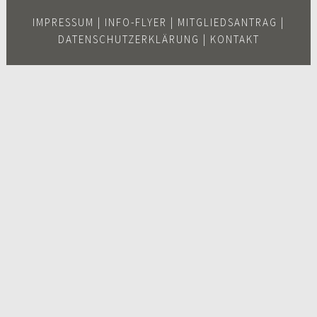
IMPRESSUM
|
INFO-FLYER
|
MITGLIEDSANTRAG
|
DATENSCHUTZERKLÄRUNG
|
KONTAKT
Scroll
Up