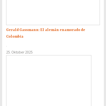
alemán
enamorado
de
Colombia
Gerald Gassmann: El alemán enamorado de
Colombia
·
25. Oktober 2025
Stadtrundgang
des
DKF
in
München