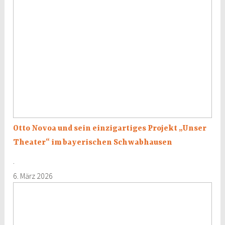
Novoa
und
sein
einzigartiges
Projekt
„Unser
Theater“
im
bayerischen
Schwabhausen
Otto Novoa und sein einzigartiges Projekt „Unser
Theater“ im bayerischen Schwabhausen
·
6. März 2026
Gerald
Gassmann:
El