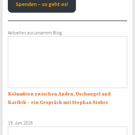
Spenden – so geht es!
Aktuelles aus unserem Blog
Kolumbien
zwischen
Anden,
Dschungel
und
Karibik
–
ein
Kolumbien zwischen Anden, Dschungel und
Gespräch
Karibik – ein Gespräch mit Stephan Stober
mit
Stephan
·
Stober
19. Juni 2026
Otto