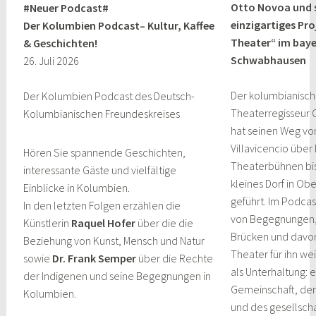
Otto Novoa und 
#Neuer Podcast#
einzigartiges Pro
Der Kolumbien Podcast– Kultur, Kaffee
Theater“ im baye
& Geschichten!
Schwabhausen
26. Juli 2026
Der kolumbianisc
Der Kolumbien Podcast des Deutsch-
Theaterregisseur 
Kolumbianischen Freundeskreises
hat seinen Weg vo
Villavicencio über
Hören Sie spannende Geschichten,
Theaterbühnen bis 
interessante Gäste und vielfältige
kleines Dorf in Ob
Einblicke in Kolumbien.
geführt. Im Podcas
In den letzten Folgen erzählen die
von Begegnungen, 
Künstlerin
Raquel Hofer
über die die
Brücken und davo
Beziehung von Kunst, Mensch und Natur
Theater für ihn wei
sowie
Dr. Frank Semper
über die Rechte
als Unterhaltung: e
der Indigenen und seine Begegnungen in
Gemeinschaft, der 
Kolumbien.
und des gesellscha