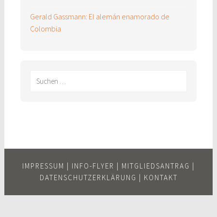
Gerald Gassmann: El alemán enamorado de
Colombia
Suchen
nach:
IMPRESSUM
|
INFO-FLYER
|
MITGLIEDSANTRAG
|
DATENSCHUTZERKLÄRUNG
|
KONTAKT
Scroll
Up