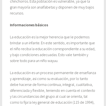
chinchorros. Esta población es vulnerable, ya que la
gran mayoría son analfabetas y disponen de muy bajos
recursos.
Informaciones básicos
La educación es la mejor herencia que le podemos
brindar a un infante. En este sentido, es importante que
el niño reciba la educación correspondiente a su edad,
y bajo condiciones adecuadas. Esto vale también y
sobre todo para un niño wayuu.
La educación es un proceso permanente de enseñanza
y aprendizaje, asi como su evaluación, por lo tanto
debe hacerse de forma continua, integral, cualitativa,
diferenciada y flexible, teniendo en cuenta el contexto
y las circunstancias del grupo al cual se orienta, tal
como lo fija la ley general de educación (115 de 1994),