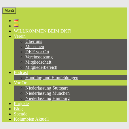
Zum
Inhalt
Menü
Deutsch-Kolumbianischer Freundeskreis e.V.
eine Brücke zwischen Deutschland und Kolumbien, seit 1981
springen
WILLKOMMEN BEIM DKF!
Verein
Über uns
Menschen
DKF vor Ort
Vereinssatzung
Mitgliedschaft
Mitgliederbereich
Podcast
Handling und Empfehlungen
Vor Ort
Niederlassung Stuttgart
Niederlassung München
Niederlassung Hamburg
Projekte
Blog
Spende
Kolumbien Aktuell