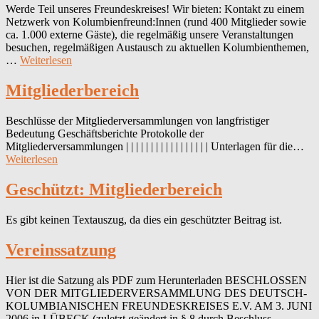
Werde Teil unseres Freundeskreises! Wir bieten: Kontakt zu einem
Netzwerk von Kolumbienfreund:Innen (rund 400 Mitglieder sowie
ca. 1.000 externe Gäste), die regelmäßig unsere Veranstaltungen
besuchen, regelmäßigen Austausch zu aktuellen Kolumbienthemen,
Mitgliedschaft
…
Weiterlesen
Mitgliederbereich
Beschlüsse der Mitgliederversammlungen von langfristiger
Bedeutung Geschäftsberichte Protokolle der
Mitgliederversammlungen | | | | | | | | | | | | | | | | | Unterlagen für die…
Mitgliederbereich
Weiterlesen
Geschützt: Mitgliederbereich
Es gibt keinen Textauszug, da dies ein geschützter Beitrag ist.
Vereinssatzung
Hier ist die Satzung als PDF zum Herunterladen BESCHLOSSEN
VON DER MITGLIEDERVERSAMMLUNG DES DEUTSCH-
KOLUMBIANISCHEN FREUNDESKREISES E.V. AM 3. JUNI
2006 in LÜBECK (zuletzt geändert in § 8 durch Beschluss…