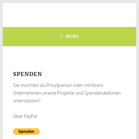
Zum
Inhalt
Deutsch-Kolumbianischer
springen
eine Brücke zwischen Deutschland und Kolumbien, seit 1981
Freundeskreis e.V.
MENÜ
SPENDEN
Sie möchten als Privatperson oder mit Ihrem
Unternehmen unsere Projekte und Spendenaktionen
unterstützen?
Über PayPal