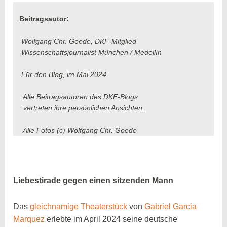
b
t
i
m
T
Beitragsautor:
o
s
t
a
e
Wolfgang Chr. Goede, DKF-Mitglied
o
A
t
i
i
Wissenschaftsjournalist München / Medellín
k
p
e
l
l
p
r
e
Für den Blog, im Mai 2024
n
Alle Beitragsautoren des DKF-Blogs
vertreten ihre persönlichen Ansichten.
Alle Fotos (c) Wolfgang Chr. Goede
Liebestirade gegen einen sitzenden Mann
Das
gleichnamige Theaterstück
von
Gabriel Garcia
Marquez
erlebte im April 2024 seine deutsche