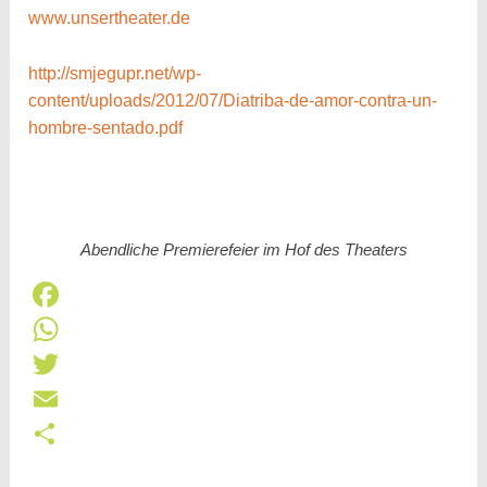
www.unsertheater.de
http://smjegupr.net/wp-
content/uploads/2012/07/Diatriba-de-amor-contra-un-
hombre-sentado.pdf
Abendliche Premierefeier im Hof des Theaters
F
a
W
c
h
T
e
a
w
E
b
t
i
m
T