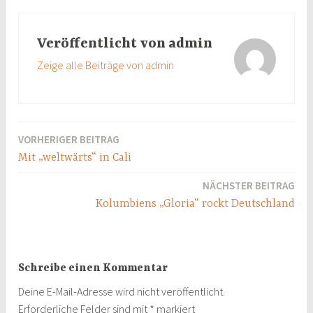
o
s
t
a
e
o
A
t
i
i
Veröffentlicht von
admin
k
p
e
l
l
Zeige alle Beiträge von admin
p
r
e
n
VORHERIGER BEITRAG
Beitragsnavigation
Mit „weltwärts“ in Cali
NÄCHSTER BEITRAG
Kolumbiens „Gloria“ rockt Deutschland
Schreibe einen Kommentar
Deine E-Mail-Adresse wird nicht veröffentlicht.
Erforderliche Felder sind mit
*
markiert