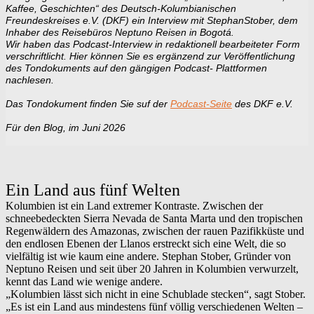
Kaffee, Geschichten“ des
Deutsch-Kolumbianischen
Freundeskreises e.V. (DKF) ein Interview mit StephanStober, dem
Inhaber des Reisebüros Neptuno Reisen in Bogotá.
Wir haben das Podcast-Interview in redaktionell bearbeiteter Form
verschriftlicht. Hier können Sie es ergänzend zur Veröffentlichung
des Tondokuments auf den gängigen Podcast- Plattformen
nachlesen.
Das Tondokument finden Sie suf der
Podcast-Seite
des DKF e.V.
Für den Blog, im Juni 2026
Ein Land aus fünf Welten
Kolumbien ist ein Land extremer Kontraste. Zwischen der
schneebedeckten Sierra Nevada de Santa Marta und den tropischen
Regenwäldern des Amazonas, zwischen der rauen Pazifikküste und
den endlosen Ebenen der Llanos erstreckt sich eine Welt, die so
vielfältig ist wie kaum eine andere. Stephan Stober, Gründer von
Neptuno Reisen und seit über 20 Jahren in Kolumbien verwurzelt,
kennt das Land wie wenige andere.
„Kolumbien lässt sich nicht in eine Schublade stecken“, sagt Stober.
„Es ist ein Land aus mindestens fünf völlig verschiedenen Welten –