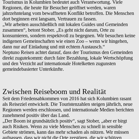
Tourismus in Kolumbien bedeutet auch Verantwortung. Viele
Regionen, die heute für Besucher geöffnet werden, waren
jahrzehntelang vom bewaffneten Konflikt betroffen. Die Menschen
dort beginnen erst langsam, Vertrauen zu fassen.
„Wir arbeiten ausschließlich mit lokalen Guides und Gemeinden
zusammen“, betont Stober. „Es geht nicht darum, Orte zu
konsumieren, sondern respektvoll zu begegnen. Wir besuchen keine
indigenen Gemeinschaften wie einen Zoo – wenn wir hingehen,
dann nur auf Einladung und mit echtem Austausch.“
Neptuno Reisen achtet darauf, dass der Tourismus den Gemeinden
direkt zugutekommt: durch faire Bezahlung, lokale Wertschöpfung
und den Verzicht auf internationale Hotelketten zugunsten
gemeindebasierter Unterkünfte.
Zwischen Reiseboom und Realität
Seit dem Friedensabkommen von 2016 hat sich Kolumbien rasant
als Reiseziel entwickelt. Die Touristenzahlen steigen jährlich, neue
Regionen werden erschlossen, und internationale Medien berichten
zunehmend positiv über das Land.
„Der Boom ist grundsätzlich positiv“, sagt Stober, „aber er birgt
auch Risiken. Wenn zu viele Menschen zu schnell in sensible
Gebiete strömen, kann das mehr schaden als nützen. Wir müssen
aufpassen, dass wir nicht die Orte zerstören, die wir schützen