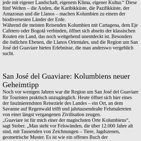
jede mit eigener Landschaft, eigenem Klima, eigener Kultur.“ Diese
fünf Welten – die Anden, die Karibikküste, die Pazifikküste, der
Amazonas und die Llanos – machen Kolumbien zu einem der
biodiversesten Länder der Erde.
Während die meisten Reisenden Kolumbien mit Cartagena, dem Eje
Cafetero oder Bogotá verbinden, öffnet sich abseits der klassischen
Routen ein Land, das noch weitgehend unentdeckt ist. Besonders
die östlichen Ebenen, die Llanos Orientales, und die Region um San
José del Guaviare bieten Erlebnisse, die man anderswo vergeblich
sucht.
San José del Guaviare: Kolumbiens neuer
Geheimtipp
Noch vor wenigen Jahren war die Region um San José del Guaviare
für Touristen praktisch unzugänglich. Heute öffnet sich hier eines
der faszinierendsten Reiseziele des Landes – ein Ort, an dem
Savanne auf Regenwald trifft und jahrtausendealte Felsmalereien
von einer längst vergangenen Zivilisation zeugen.
„Guaviare ist für mich einer der magischsten Orte Kolumbiens“,
sagt Stober. „Man steht vor Felswänden, die über 12.000 Jahre alt
sind, mit Tausenden von Zeichnungen – Tiere, Jagdszenen,
geometrische Muster. Es ist wie ein offenes Buch der