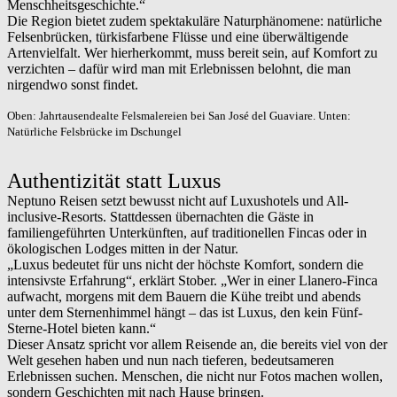
Menschheitsgeschichte.“
Die Region bietet zudem spektakuläre Naturphänomene: natürliche
Felsenbrücken, türkisfarbene Flüsse und eine überwältigende
Artenvielfalt. Wer hierherkommt, muss bereit sein, auf Komfort zu
verzichten – dafür wird man mit Erlebnissen belohnt, die man
nirgendwo sonst findet.
Oben: Jahrtausendealte Felsmalereien bei San José del Guaviare. Unten:
Natürliche Felsbrücke im Dschungel
Authentizität statt Luxus
Neptuno Reisen setzt bewusst nicht auf Luxushotels und All-
inclusive-Resorts. Stattdessen übernachten die Gäste in
familiengeführten Unterkünften, auf traditionellen Fincas oder in
ökologischen Lodges mitten in der Natur.
„Luxus bedeutet für uns nicht der höchste Komfort, sondern die
intensivste Erfahrung“, erklärt Stober. „Wer in einer Llanero-Finca
aufwacht, morgens mit dem Bauern die Kühe treibt und abends
unter dem Sternenhimmel hängt – das ist Luxus, den kein Fünf-
Sterne-Hotel bieten kann.“
Dieser Ansatz spricht vor allem Reisende an, die bereits viel von der
Welt gesehen haben und nun nach tieferen, bedeutsameren
Erlebnissen suchen. Menschen, die nicht nur Fotos machen wollen,
sondern Geschichten mit nach Hause bringen.