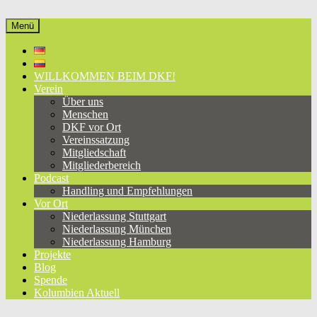
Zum
Inhalt
Menü
Deutsch-Kolumbianischer Freundeskreis e.V.
eine Brücke zwischen Deutschland und Kolumbien, seit 1981
springen
WILLKOMMEN BEIM DKF!
Verein
Über uns
Menschen
DKF vor Ort
Vereinssatzung
Mitgliedschaft
Mitgliederbereich
Podcast
Handling und Empfehlungen
Vor Ort
Niederlassung Stuttgart
Niederlassung München
Niederlassung Hamburg
Projekte
Blog
Spende
Kolumbien Aktuell