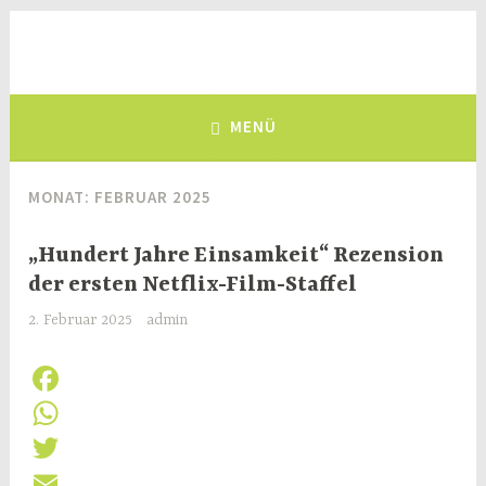
Zum
Inhalt
Deutsch-Kolumbianischer
springen
eine Brücke zwischen Deutschland und Kolumbien, seit 1981
Freundeskreis e.V.
MENÜ
MONAT:
FEBRUAR 2025
„Hundert Jahre Einsamkeit“ Rezension
der ersten Netflix-Film-Staffel
2. Februar 2025
admin
F
a
W
c
h
T