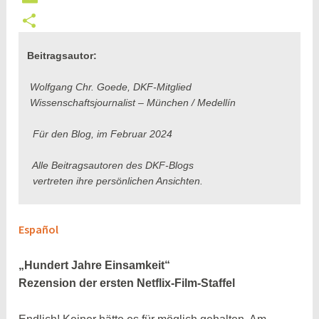
e
a
w
E
b
t
i
m
T
Beitragsautor:
o
s
t
a
e
Wolfgang Chr. Goede, DKF-Mitglied
o
A
t
i
i
Wissenschaftsjournalist – München / Medellín
k
p
e
l
l
p
r
e
Für den Blog, im Februar 2024
n
Alle Beitragsautoren des DKF-Blogs
vertreten ihre persönlichen Ansichten.
Español
„Hundert Jahre Einsamkeit“
Rezension der ersten Netflix-Film-Staffel