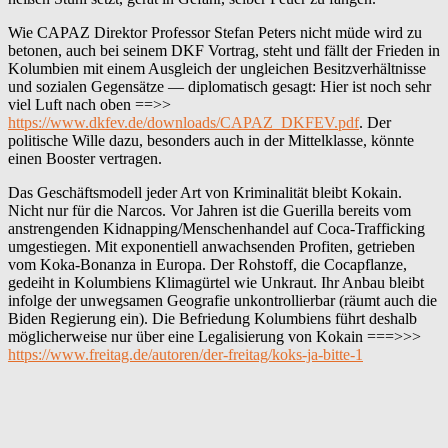
Wie CAPAZ Direktor Professor Stefan Peters nicht müde wird zu
betonen, auch bei seinem DKF Vortrag, steht und fällt der Frieden in
Kolumbien mit einem Ausgleich der ungleichen Besitzverhältnisse
und sozialen Gegensätze — diplomatisch gesagt: Hier ist noch sehr
viel Luft nach oben ==>>
https://www.dkfev.de/downloads/CAPAZ_DKFEV.pdf
. Der
politische Wille dazu, besonders auch in der Mittelklasse, könnte
einen Booster vertragen.
Das Geschäftsmodell jeder Art von Kriminalität bleibt Kokain.
Nicht nur für die Narcos. Vor Jahren ist die Guerilla bereits vom
anstrengenden Kidnapping/Menschenhandel auf Coca-Trafficking
umgestiegen. Mit exponentiell anwachsenden Profiten, getrieben
vom Koka-Bonanza in Europa. Der Rohstoff, die Cocapflanze,
gedeiht in Kolumbiens Klimagürtel wie Unkraut. Ihr Anbau bleibt
infolge der unwegsamen Geografie unkontrollierbar (räumt auch die
Biden Regierung ein). Die Befriedung Kolumbiens führt deshalb
möglicherweise nur über eine Legalisierung von Kokain ===>>>
https://www.freitag.de/autoren/der-freitag/koks-ja-bitte-1