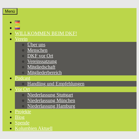
Zum
Inhalt
Menü
Deutsch-Kolumbianischer Freundeskreis e.V.
eine Brücke zwischen Deutschland und Kolumbien, seit 1981
springen
WILLKOMMEN BEIM DKF!
Verein
Über uns
Menschen
DKF vor Ort
Vereinssatzung
Mitgliedschaft
Mitgliederbereich
Podcast
Handling und Empfehlungen
Vor Ort
Niederlassung Stuttgart
Niederlassung München
Niederlassung Hamburg
Projekte
Blog
Spende
Kolumbien Aktuell