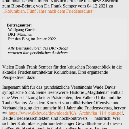
kolumbianischen Umfeld. Kürzlich erreichte uns diese Zuschrift
zum Blog-Beitrag von Dr. Frank Semper vom 04.12.2021 zu
„Kolumbien, Fünf Jahre nach dem Friedensscluss“
.
Beitragsautor:
Wolfgang Goede
DKF München
Für den Blog im Januar 2022
Alle Beitragsautoren des DKF-Blogs
vertreten ihre persönlichen Ansichten.
Vielen Dank Frank Semper für den kritischen Röntgenblick in die
aktuelle Friedensarchitektur Kolumbiens. Drei ergänzende
Perspektiven dazu:
Insgesamt hilft für das grundsätzliche Verständnis Wade Davis‘
synoptische Sicht. Seine lesenswerte Historie „Magdalena“ enthält
eine Wertschätzung beider Präsidenten, den Falken Uribe und die
Taube Santos. Aus dem Konzert von militärischer Offensive und
Verhandeln ging der nunmehr fünf Jahre alte Friedensvertrag hervor
=>
https://www.dkfev.de/downloads/KA_Archiv/ka_114_plus.pdf
.
Beide Friedensarchitekten sind hochkontrovers — natürlich: Wer
sich bei Kolumbiens jahrhundertelanger Gewalthistorie auf diesen
heißen Stuhl setzt, gerät in Gefahr, selber Feuer zu fangen.