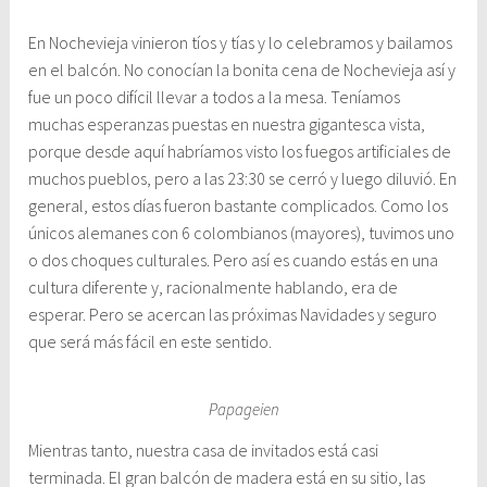
En Nochevieja vinieron tíos y tías y lo celebramos y bailamos
en el balcón. No conocían la bonita cena de Nochevieja así y
fue un poco difícil llevar a todos a la mesa. Teníamos
muchas esperanzas puestas en nuestra gigantesca vista,
porque desde aquí habríamos visto los fuegos artificiales de
muchos pueblos, pero a las 23:30 se cerró y luego diluvió. En
general, estos días fueron bastante complicados. Como los
únicos alemanes con 6 colombianos (mayores), tuvimos uno
o dos choques culturales. Pero así es cuando estás en una
cultura diferente y, racionalmente hablando, era de
esperar. Pero se acercan las próximas Navidades y seguro
que será más fácil en este sentido.
Papageien
Mientras tanto, nuestra casa de invitados está casi
terminada. El gran balcón de madera está en su sitio, las