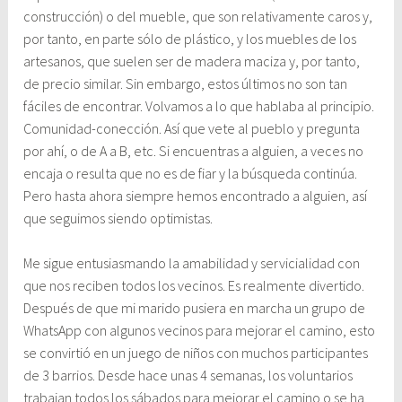
construcción) o del mueble, que son relativamente caros y,
por tanto, en parte sólo de plástico, y los muebles de los
artesanos, que suelen ser de madera maciza y, por tanto,
de precio similar. Sin embargo, estos últimos no son tan
fáciles de encontrar. Volvamos a lo que hablaba al principio.
Comunidad-conección. Así que vete al pueblo y pregunta
por ahí, o de A a B, etc. Si encuentras a alguien, a veces no
encaja o resulta que no es de fiar y la búsqueda continúa.
Pero hasta ahora siempre hemos encontrado a alguien, así
que seguimos siendo optimistas.
Me sigue entusiasmando la amabilidad y servicialidad con
que nos reciben todos los vecinos. Es realmente divertido.
Después de que mi marido pusiera en marcha un grupo de
WhatsApp con algunos vecinos para mejorar el camino, esto
se convirtió en un juego de niños con muchos participantes
de 3 barrios. Desde hace unas 4 semanas, los voluntarios
trabajan todos los sábados para mejorar el camino o se ha