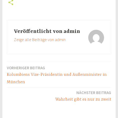
e
a
w
E
b
t
i
m
T
o
s
t
a
e
o
A
t
i
i
Veröffentlicht von
admin
k
p
e
l
l
Zeige alle Beiträge von admin
p
r
e
n
VORHERIGER BEITRAG
Beitragsnavigation
Kolumbiens Vize-Präsidentin und Außenminister in
München
NÄCHSTER BEITRAG
Wahrheit gibt es nur zu zweit