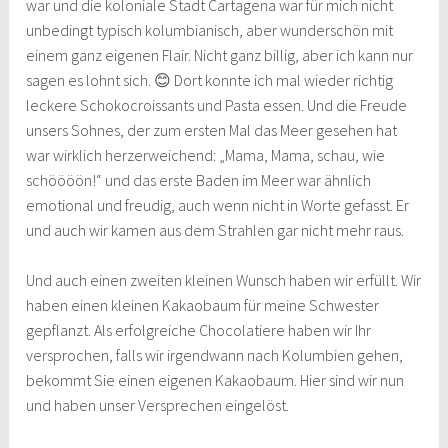
war und die koloniale Stadt Cartagena war für mich nicht
unbedingt typisch kolumbianisch, aber wunderschön mit
einem ganz eigenen Flair. Nicht ganz billig, aber ich kann nur
sagen es lohnt sich. 😊 Dort konnte ich mal wieder richtig
leckere Schokocroissants und Pasta essen. Und die Freude
unsers Sohnes, der zum ersten Mal das Meer gesehen hat
war wirklich herzerweichend: „Mama, Mama, schau, wie
schöööön!“ und das erste Baden im Meer war ähnlich
emotional und freudig, auch wenn nicht in Worte gefasst. Er
und auch wir kamen aus dem Strahlen gar nicht mehr raus.
Und auch einen zweiten kleinen Wunsch haben wir erfüllt. Wir
haben einen kleinen Kakaobaum für meine Schwester
gepflanzt. Als erfolgreiche Chocolatiere haben wir Ihr
versprochen, falls wir irgendwann nach Kolumbien gehen,
bekommt Sie einen eigenen Kakaobaum. Hier sind wir nun
und haben unser Versprechen eingelöst.