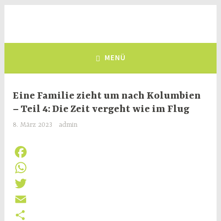
Zum
Inhalt
Deutsch-Kolumbianischer
springen
eine Brücke zwischen Deutschland und Kolumbien, seit 1981
Freundeskreis e.V.
MENÜ
Eine Familie zieht um nach Kolumbien
– Teil 4: Die Zeit vergeht wie im Flug
8. März 2023
admin
F
a
W
c
h
T
e
a
w
E