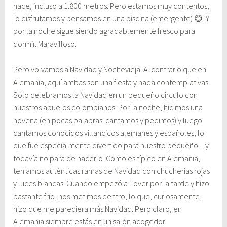
hace, incluso a 1.800 metros. Pero estamos muy contentos,
lo disfrutamos y pensamos en una piscina (emergente) 😊. Y
por la noche sigue siendo agradablemente fresco para
dormir. Maravilloso.
Pero volvamos a Navidad y Nochevieja. Al contrario que en
Alemania, aquí ambas son una fiesta y nada contemplativas.
Sólo celebramos la Navidad en un pequeño círculo con
nuestros abuelos colombianos. Por la noche, hicimos una
novena (en pocas palabras: cantamos y pedimos) y luego
cantamos conocidos villancicos alemanes y españoles, lo
que fue especialmente divertido para nuestro pequeño – y
todavía no para de hacerlo. Como es típico en Alemania,
teníamos auténticas ramas de Navidad con chucherías rojas
y luces blancas. Cuando empezó a llover por la tarde y hizo
bastante frío, nos metimos dentro, lo que, curiosamente,
hizo que me pareciera más Navidad. Pero claro, en
Alemania siempre estás en un salón acogedor.