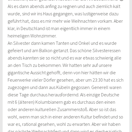
Als es dann abends anfing zu regnen und auch ziemlich kalt
wurde, sind wir ins Haus gegangen, was lustigerweise dazu
geführt hat, dass es mir mehr wie Weihnachten vorkam. Aber
klar, in Deutschland ist man eigentlich immer in einem
heimeligen Wohnzimmer.
An Silvester dann kamen Tanten und Onkel und es wurde
gefeiert und am Balkon getanzt. Das schöne Silvesteressen
abends kannten sie so nicht und es war etwas schwierig alle
an den Tisch zu bekommen. Wir hatten sehr auf unsere
gigantische Aussicht gehofft, denn von hier hätten wir die
Feuerwerke vieler Dörfer gesehen, aber um 23:30 hat es sich
zugezogen und dann aus Kübeln gegossen. Generell waren
diese Tage durchaus herausfordernd. Als einzige Deutsche
mit 6 (älteren) Kolumbianern gab es durchaus den einen
oder anderen kulturellen Zusammenstoß. Aber so ist das
wohl, wenn man sich in einer anderen Kultur befindet und so
war es, rational gesehen, wohl zu erwarten. Aber wir haben
das nächste Weihnachtsfest und dann wird es diesbezüglich