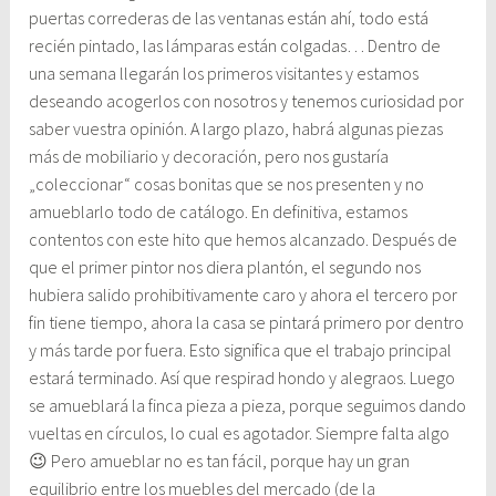
puertas correderas de las ventanas están ahí, todo está
recién pintado, las lámparas están colgadas… Dentro de
una semana llegarán los primeros visitantes y estamos
deseando acogerlos con nosotros y tenemos curiosidad por
saber vuestra opinión. A largo plazo, habrá algunas piezas
más de mobiliario y decoración, pero nos gustaría
„coleccionar“ cosas bonitas que se nos presenten y no
amueblarlo todo de catálogo. En definitiva, estamos
contentos con este hito que hemos alcanzado. Después de
que el primer pintor nos diera plantón, el segundo nos
hubiera salido prohibitivamente caro y ahora el tercero por
fin tiene tiempo, ahora la casa se pintará primero por dentro
y más tarde por fuera. Esto significa que el trabajo principal
estará terminado. Así que respirad hondo y alegraos. Luego
se amueblará la finca pieza a pieza, porque seguimos dando
vueltas en círculos, lo cual es agotador. Siempre falta algo
😉 Pero amueblar no es tan fácil, porque hay un gran
equilibrio entre los muebles del mercado (de la