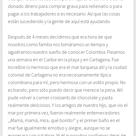
donado dinero para comprar grava para rellenarlo o para
pagar a los trabajadores si es necesario. Así que las cosas
están sucediendo y la gente de aquí está ayudando.
Después de 4 meses decidimos que era hora de que
nosotros como familia nos tomáramos un tiempo y
siguiéramos nuestro sueño de conocer Colombia. Pasamos
una semana en el Caribe en la playa y en Cartagena. Fue
increíble lo hermoso que era el mar turquesa allí y la ciudad
colonial de Cartagena no era necesariamente típica
colombiana para mí, pero hermosa con un estilo propio. No
es barato, pero sólo puedo decir que merece la pena. Allí
pude volver a comer croissants de chocolate y pasta
realmente deliciosos. Y los amigos de nuestro hijo, que vio el
mar por primera vez, fueron realmente enternecedores:
„¡Mamá, mamá, mira, qué bonito!“ y el primer baño en el
mar fue igualmente emotivo y alegre, aunque no se
expresara con palabras. Ni él ni nosotros podíamos dejar de