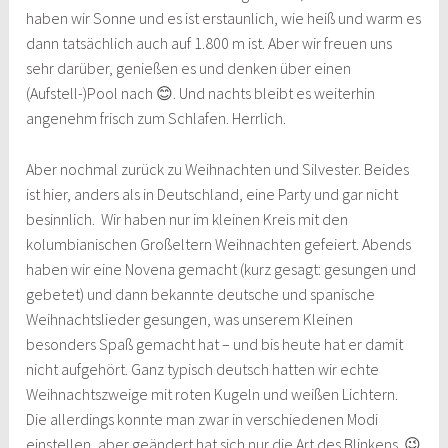
haben wir Sonne und es ist erstaunlich, wie heiß und warm es
dann tatsächlich auch auf 1.800 m ist. Aber wir freuen uns
sehr darüber, genießen es und denken über einen
(Aufstell-)Pool nach 😊. Und nachts bleibt es weiterhin
angenehm frisch zum Schlafen. Herrlich.
Aber nochmal zurück zu Weihnachten und Silvester. Beides
ist hier, anders als in Deutschland, eine Party und gar nicht
besinnlich. Wir haben nur im kleinen Kreis mit den
kolumbianischen Großeltern Weihnachten gefeiert. Abends
haben wir eine Novena gemacht (kurz gesagt: gesungen und
gebetet) und dann bekannte deutsche und spanische
Weihnachtslieder gesungen, was unserem Kleinen
besonders Spaß gemacht hat – und bis heute hat er damit
nicht aufgehört. Ganz typisch deutsch hatten wir echte
Weihnachtszweige mit roten Kugeln und weißen Lichtern.
Die allerdings konnte man zwar in verschiedenen Modi
einstellen, aber geändert hat sich nur die Art des Blinkens. 😉