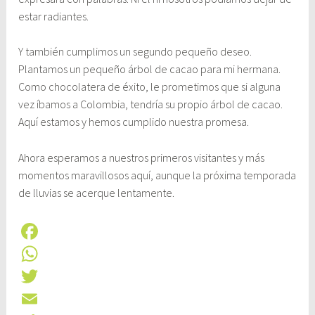
estar radiantes.
Y también cumplimos un segundo pequeño deseo.
Plantamos un pequeño árbol de cacao para mi hermana.
Como chocolatera de éxito, le prometimos que si alguna
vez íbamos a Colombia, tendría su propio árbol de cacao.
Aquí estamos y hemos cumplido nuestra promesa.
Ahora esperamos a nuestros primeros visitantes y más
momentos maravillosos aquí, aunque la próxima temporada
de lluvias se acerque lentamente.
F
a
W
c
h
T