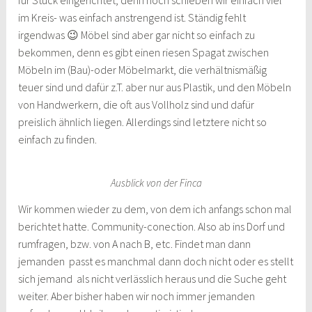
für Stück eingerichtet, denn noch schieben wir einfach viel
im Kreis- was einfach anstrengend ist. Ständig fehlt
irgendwas 😉 Möbel sind aber gar nicht so einfach zu
bekommen, denn es gibt einen riesen Spagat zwischen
Möbeln im (Bau)-oder Möbelmarkt, die verhältnismäßig
teuer sind und dafür z.T. aber nur aus Plastik, und den Möbeln
von Handwerkern, die oft aus Vollholz sind und dafür
preislich ähnlich liegen. Allerdings sind letztere nicht so
einfach zu finden.
Ausblick von der Finca
Wir kommen wieder zu dem, von dem ich anfangs schon mal
berichtet hatte. Community-conection. Also ab ins Dorf und
rumfragen, bzw. von A nach B, etc. Findet man dann
jemanden passt es manchmal dann doch nicht oder es stellt
sich jemand als nicht verlässlich heraus und die Suche geht
weiter. Aber bisher haben wir noch immer jemanden