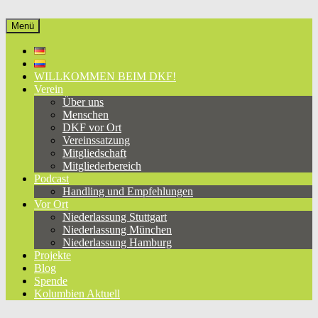
Zum
Inhalt
Menü
Deutsch-Kolumbianischer Freundeskreis e.V.
eine Brücke zwischen Deutschland und Kolumbien, seit 1981
springen
WILLKOMMEN BEIM DKF!
Verein
Über uns
Menschen
DKF vor Ort
Vereinssatzung
Mitgliedschaft
Mitgliederbereich
Podcast
Handling und Empfehlungen
Vor Ort
Niederlassung Stuttgart
Niederlassung München
Niederlassung Hamburg
Projekte
Blog
Spende
Kolumbien Aktuell