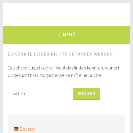
Zum
Inhalt
Deutsch-Kolumbianischer
springen
eine Brücke zwischen Deutschland und Kolumbien, seit 1981
Freundeskreis e.V.
MENÜ
ES KONNTE LEIDER NICHTS GEFUNDEN WERDEN.
Es sieht so aus, als ob wir nicht das finden konnten, wonach
du gesucht hast. Möglicherweise hilft eine Suche.
Suchen
nach:
Deutsch