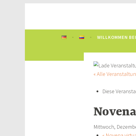
Zum
Inhalt
Deutsch-Kolumbi
springen
eine Brücke zwischen Deutschland und K
WILLKOMMEN BEI
« Alle Veranstaltu
Diese Veransta
Novena 
Mittwoch, Dezembe
«
Novena virtua