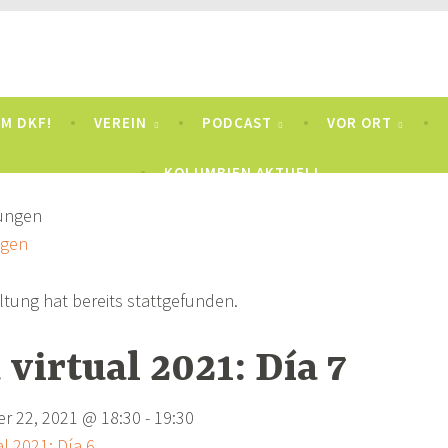
anischer Freundeskreis
olumbien, seit 1981
M DKF!
VEREIN
PODCAST
VOR ORT
KOLUMBIEN AKTUELL
ngen
ltung hat bereits stattgefunden.
virtual 2021: Día 7
r 22, 2021 @ 18:30
-
19:30
l 2021: Día 6