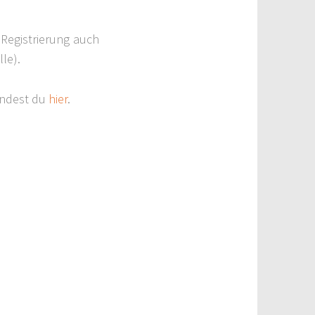
Registrierung auch
lle).
indest du
hier
.