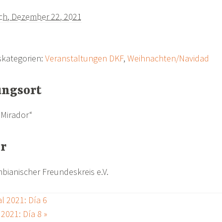
ch, Dezember 22, 2021
kategorien:
Veranstaltungen DKF
,
Weihnachten/Navidad
ungsort
 Mirador“
er
ianischer Freundeskreis e.V.
l 2021: Día 6
 2021: Día 8
»