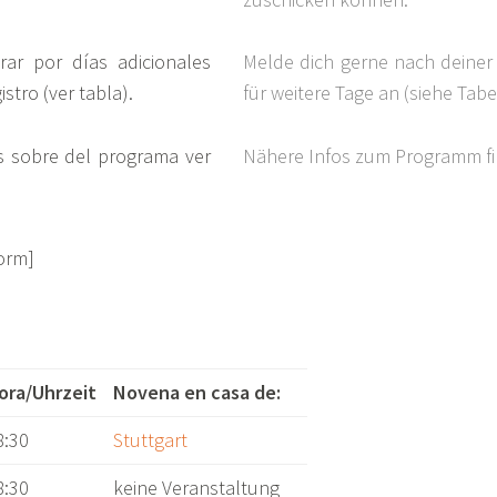
rar por días adicionales
Melde dich gerne nach deiner 
stro (ver tabla).
für weitere Tage an (siehe Tabe
s sobre del programa ver
Nähere Infos zum Programm f
form]
ora/Uhrzeit
Novena en casa de:
8:30
Stuttgart
8:30
keine Veranstaltung