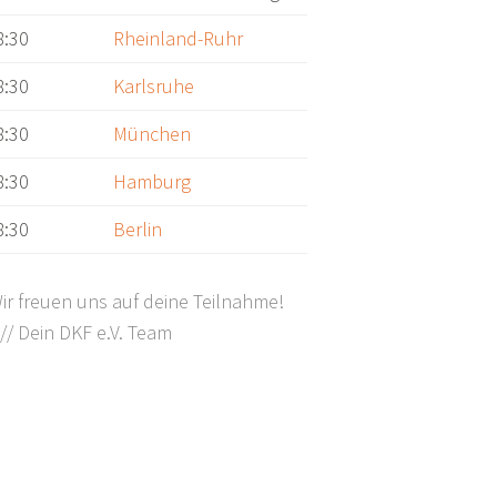
8:30
Rheinland-Ruhr
8:30
Karlsruhe
8:30
München
8:30
Hamburg
8:30
Berlin
Wir freuen uns auf deine Teilnahme!
F
// Dein DKF e.V. Team