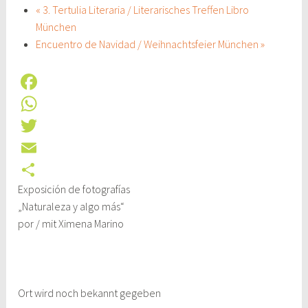
«
3. Tertulia Literaria / Literarisches Treffen Libro
München
Encuentro de Navidad / Weihnachtsfeier München
»
F
a
W
c
h
T
e
a
w
E
Exposición de fotografías
b
t
i
m
T
„Naturaleza y algo más“
o
s
t
a
e
por / mit Ximena Marino
o
A
t
i
i
k
p
e
l
l
p
r
e
Ort wird noch bekannt gegeben
n