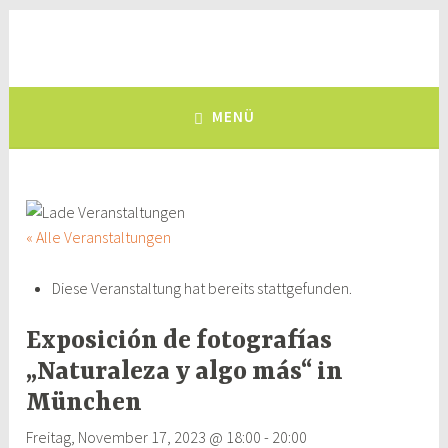
Zum
Inhalt
Deutsch-Kolumbianischer
springen
eine Brücke zwischen Deutschland und Kolumbien, seit 1981
Freundeskreis e.V.
MENÜ
« Alle Veranstaltungen
Diese Veranstaltung hat bereits stattgefunden.
Exposición de fotografías
„Naturaleza y algo más“ in
München
Freitag, November 17, 2023 @ 18:00
-
20:00