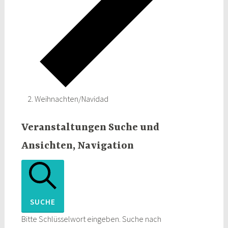
Weihnachten/Navidad
Veranstaltungen
Veranstaltungen Suche und
Ansichten, Navigation
SUCHE
Bitte Schlüsselwort eingeben. Suche nach